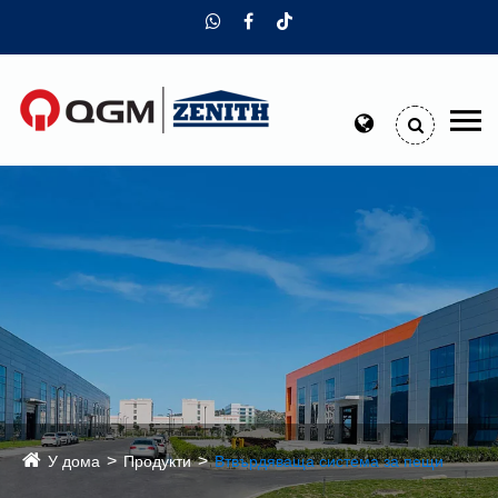
У дома
Продукти
Втвърдяваща система за пещи