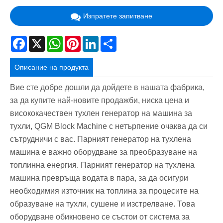
Изпратете запитване
Facebook
X
WhatsApp
Pinterest
LinkedIn
Share
Описание на продукта
Вие сте добре дошли да дойдете в нашата фабрика,
за да купите най-новите продажби, ниска цена и
висококачествен тухлен генератор на машина за
тухли, QGM Block Machine с нетърпение очаква да си
сътрудничи с вас. Парният генератор на тухлена
машина е важно оборудване за преобразуване на
топлинна енергия. Парният генератор на тухлена
машина превръща водата в пара, за да осигури
необходимия източник на топлина за процесите на
образуване на тухли, сушене и изстрелване. Това
оборудване обикновено се състои от система за