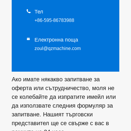

Тел
+86-595-86783988
Електронна поща

zoul@qzmachine.com
Ако имате някакво запитване за
оферта или сътрудничество, моля не
се колебайте да изпратите имейл или
да използвате следния формуляр за
запитване. Нашият търговски
представител ще се свърже с вас в