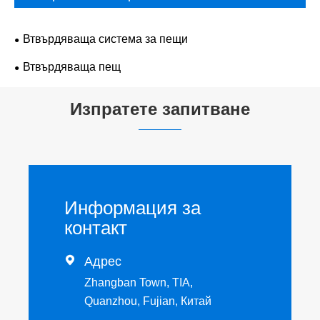
Втвърдяваща система за пещи
Втвърдяваща пещ
Изпратете запитване
Информация за
контакт

Адрес
Zhangban Town, TIA,
Quanzhou, Fujian, Китай