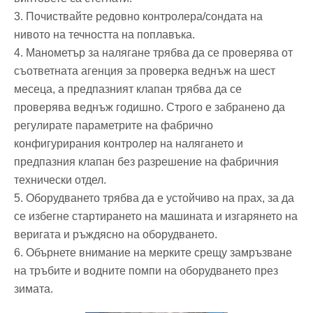
3. Почиствайте редовно контролера/сондата на
нивото на течността на поплавъка.
4. Манометър за налягане трябва да се проверява от
съответната агенция за проверка веднъж на шест
месеца, а предпазният клапан трябва да се
проверява веднъж годишно. Строго е забранено да
регулирате параметрите на фабрично
конфигурирания контролер на налягането и
предпазния клапан без разрешение на фабричния
технически отдел.
5. Оборудването трябва да е устойчиво на прах, за да
се избегне стартирането на машината и изгарянето на
веригата и ръждясно на оборудването.
6. Обърнете внимание на мерките срещу замръзване
на тръбите и водните помпи на оборудването през
зимата.