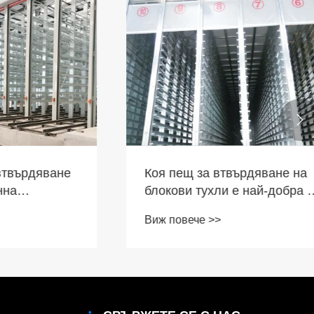

рдяване
Коя пещ за втвърдяване на
блокови тухли е най-добра за
ществено
максимална ефективност?
Виж повече >>
енните