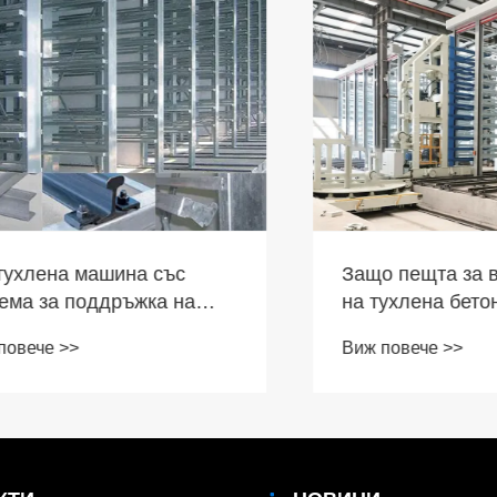
ена машина със
Защо пещта за втвъ
за поддръжка на
на тухлена бетонна
 подобрява
конструкция е от съ
че >>
Виж повече >>
ността и
значение за съврем
тието?
строителни проекти?