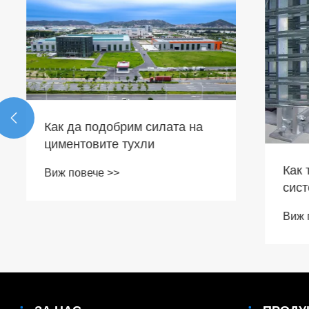

Как да подобрим силата на
циментовите тухли
Как тухл
Виж повече >>
система 
стелажи
Виж пове
ефектив
дълголе