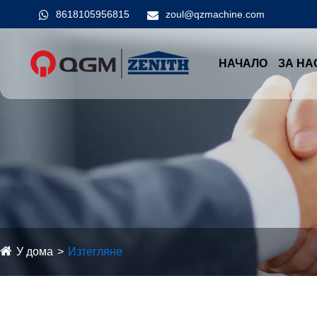
8618105956815
zoul@qzmachine.com
НАЧАЛО
ЗА НА
У дома
Изтегляне