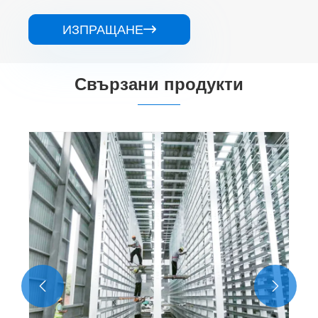
ИЗПРАЩАНЕ

Свързани продукти
Стоманена конструкция, втвърдяваща
пещ
Виж повече >>

