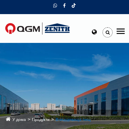
У дома
Продукти
Втвърдяваща пещ