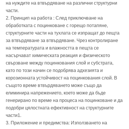
на нуждите на втвърдяване на различни структурни
части‌.
‌2. Принцип на работа ‌: След приключване на
обработката с поцинковане с горещо потапяне,
структурните части на тухлата се изпращат до пещта
за втвърдяване за втвърдяване. Чрез контролиране
на температурата и влажността в пещта се
насърчават химическата реакция и физическото
свързване между поцинкования слой и субстрата,
като по този начин се подобрява адхезията и
корозионната устойчивост на поцинкования слой. В
същото време втвърдяването може също да
елиминира напрежението, което може да бъде
генерирано по време на процеса на поцинковане и да
подобри цялостната ефективност на структурните
части‌1.
‌3. Приложение и предимства‌: Използването на