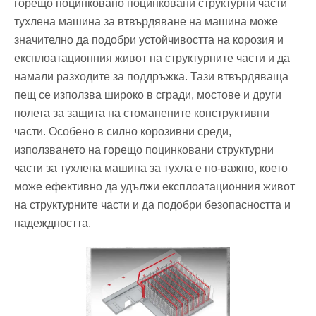
горещо поцинковано поцинковани структурни части
тухлена машина за втвърдяване на машина може
значително да подобри устойчивостта на корозия и
експлоатационния живот на структурните части и да
намали разходите за поддръжка. Тази втвърдяваща
пещ се използва широко в сгради, мостове и други
полета за защита на стоманените конструктивни
части. Особено в силно корозивни среди,
използването на горещо поцинковани структурни
части за тухлена машина за тухла е по-важно, което
може ефективно да удължи експлоатационния живот
на структурните части и да подобри безопасността и
надеждността‌.