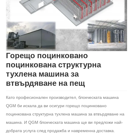
Горещо поцинковано
поцинкована структурна
тухлена машина за
втвърдяване на пещ
Като професионален производител, блокческата машина
QGM би искала да ви осигури горещо поцинковано
поцинкована структурна тухлена машина за втвърдяване на
машина. И QGM блокческата машина ще ви предложи най-
добрата услуга след продажба и навременна доставка.