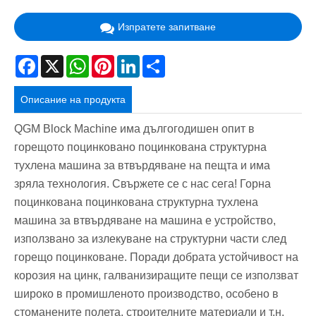
Изпратете запитване
Facebook
X
WhatsApp
Pinterest
LinkedIn
Share
Описание на продукта
QGM Block Machine има дългогодишен опит в
горещото поцинковано поцинкована структурна
тухлена машина за втвърдяване на пещта и има
зряла технология. Свържете се с нас сега! Горна
поцинкована поцинкована структурна тухлена
машина за втвърдяване на машина е устройство,
използвано за излекуване на структурни части след
горещо поцинковане. Поради добрата устойчивост на
корозия на цинк, галванизиращите пещи се използват
широко в промишленото производство, особено в
стоманените полета, строителните материали и т.н.