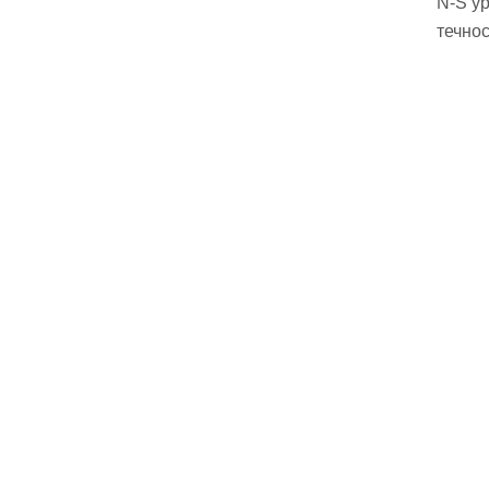
N-S у
течнос