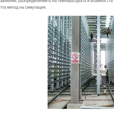
равнение, разпределението на температурата и влажността
тта метод на симулация.