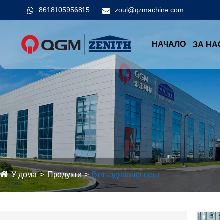
8618105956815
zoul@qzmachine.com
НАЧАЛО
ЗА НА
У дома
Продукти
Втвърдяваща пещ