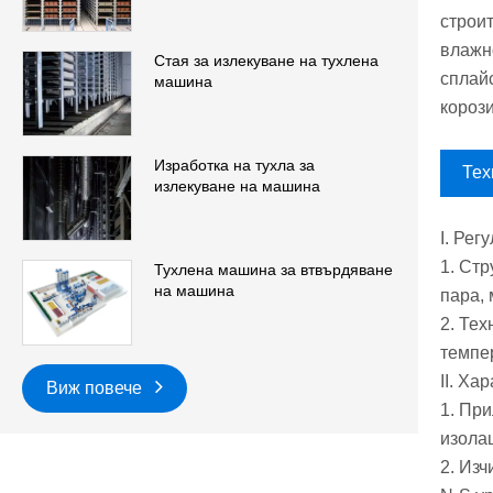
строи
влажн
Стая за излекуване на тухлена
сплай
машина
корози
Изработка на тухла за
Тех
излекуване на машина
I. Ре
1. Стр
Тухлена машина за втвърдяване
на машина
пара,
2. Тех
темпе
II. Ха
Виж повече
1. При
изола
2. Изч