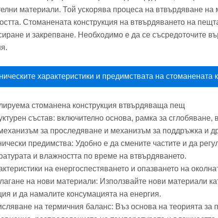
телни материали. Той ускорява процеса на втвърдяване на 
остта. Стоманената конструкция на втвърдяването на пещта
сиране и закрепване. Необходимо е да се съсредоточите въ
я.
ническите характеристики и предимствата на стоманената к
гулируема стоманена конструкция втвърдяваща пещ
уктурен състав: включително основа, рамка за сглобяване,
 механизъм за проследяване и механизъм за поддръжка и др
нически предимства: Удобно е да смените частите и да регул
ратурата и влажността по време на втвърдяването.
рактеристики на енергоспестяването и опазването на околна
лагане на нови материали: Използвайте нови материали кат
ция и да намалите консумацията на енергия.
исляване на термичния баланс: Въз основа на теорията за 