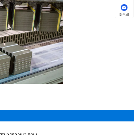
E-Mail
твърдяваща пещ