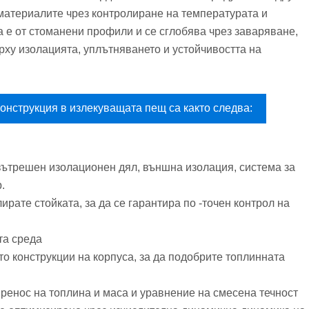
материалите чрез контролиране на температурата и
 е от стоманени профили и се сглобява чрез заваряване,
рху изолацията, уплътняването и устойчивостта на
онструкция в излекуващата пещ са както следва:
 вътрешен изолационен дял, външна изолация, система за
.
ирате стойката, за да се гарантира по -точен контрол на
та среда
о конструкции на корпуса, за да подобрите топлинната
пренос на топлина и маса и уравнение на смесена течност