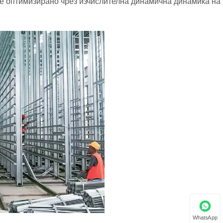
 е оптимизирано чрез изчислителна динамична динамика на
WhatsApp