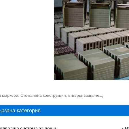
 маркери: Стоманена конструкция, втвърдяваща пещ
ързана категория
рдяваща система за пещи
В