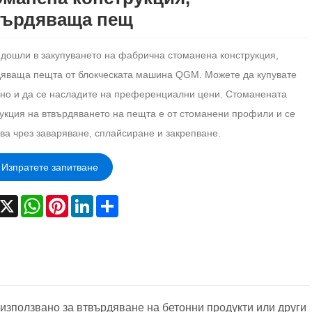
върдяваща пещ
дошли в закупуването на фабрична стоманена конструкция,
дяваща пещта от блокческата машина QGM. Можете да купувате
но и да се насладите на преференциални цени. Стоманената
укция на втвърдяването на пещта е от стоманени профили и се
ва чрез заваряване, сплайсиране и закрепване.
Изпратете запитване
acebook
X
WhatsApp
Pinterest
LinkedIn
Share
използвано за втвърдяване на бетонни продукти или други