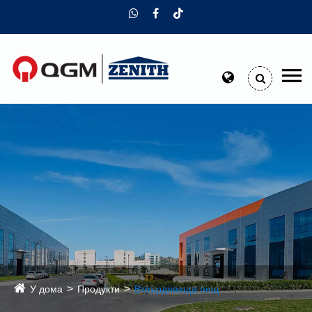
У дома
Продукти
Втвърдяваща пещ