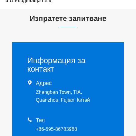
Втвърдяваща пещ
Изпратете запитване
Информация за
контакт

Адрес
Zhangban Town, TIA,
Quanzhou, Fujian, Китай

Тел
+86-595-86783988