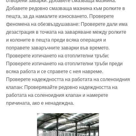
отворени заварки. Добавете смазваща мазнина:
Добавете редовно смазваща мазнина към ролките в
пещта, за да намалите износването. Проверете
феномена на обезвъздушаване: Проверете дали има
дезастрация в точката на заваряване между ролките
и колоните в пещта преди всяка операция и
поправете заваръчните заварки във времето.
Проверете изтичането на отоплителни тръби:
Проверете изтичането на отоплителни тръби преди
всяка работа и се справете с нея навреме.
Проверете надеждността на работата на соленоидния
клапан: Проверявайте редовно надеждността на
работата на соленоидния клапан и намерете
причината, ако е ненадеждна.