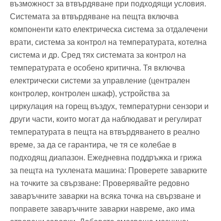
възможност за втвърдяване при подходящи условия.
Системата за втвърдяване на пещта включва
компоненти като електрическа система за отдалечени
врати, система за контрол на температурата, котелна
система и др. Сред тях системата за контрол на
температурата е особено критична. Тя включва
електрически системи за управление (централен
контролер, контролен шкаф), устройства за
циркулация на горещ въздух, температурни сензори и
други части, които могат да наблюдават и регулират
температурата в пещта на втвърдяването в реално
време, за да се гарантира, че тя се колебае в
подходящ диапазон. Ежедневна поддръжка и грижа
за пещта на тухлената машина: Проверете заварките
на точките за свързване: Проверявайте редовно
заваръчните заварки на всяка точка на свързване и
поправете заваръчните заварки навреме, ако има