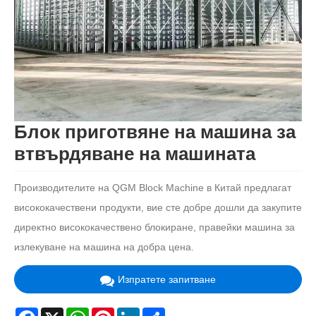
Блок приготвяне на машина за
втвърдяване на машината
Производителите на QGM Block Machine в Китай предлагат
висококачествени продукти, вие сте добре дошли да закупите
директно висококачествено блокиране, правейки машина за
излекуване на машина на добра цена.
Изпратете запитване
Facebook
X
WhatsApp
Pinterest
LinkedIn
Share